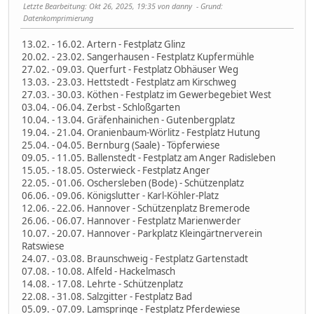
Letzte Bearbeitung
: Okt 26, 2025, 19:35 von danny
Grund
:
Datenkomprimierung
13.02. - 16.02. Artern - Festplatz Glinz
20.02. - 23.02. Sangerhausen - Festplatz Kupfermühle
27.02. - 09.03. Querfurt - Festplatz Obhäuser Weg
13.03. - 23.03. Hettstedt - Festplatz am Kirschweg
27.03. - 30.03. Köthen - Festplatz im Gewerbegebiet West
03.04. - 06.04. Zerbst - Schloßgarten
10.04. - 13.04. Gräfenhainichen - Gutenbergplatz
19.04. - 21.04. Oranienbaum-Wörlitz - Festplatz Hutung
25.04. - 04.05. Bernburg (Saale) - Töpferwiese
09.05. - 11.05. Ballenstedt - Festplatz am Anger Radisleben
15.05. - 18.05. Osterwieck - Festplatz Anger
22.05. - 01.06. Oschersleben (Bode) - Schützenplatz
06.06. - 09.06. Königslutter - Karl-Köhler-Platz
12.06. - 22.06. Hannover - Schützenplatz Bremerode
26.06. - 06.07. Hannover - Festplatz Marienwerder
10.07. - 20.07. Hannover - Parkplatz Kleingärtnerverein
Ratswiese
24.07. - 03.08. Braunschweig - Festplatz Gartenstadt
07.08. - 10.08. Alfeld - Hackelmasch
14.08. - 17.08. Lehrte - Schützenplatz
22.08. - 31.08. Salzgitter - Festplatz Bad
05.09. - 07.09. Lamspringe - Festplatz Pferdewiese