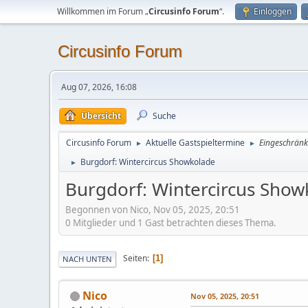
Willkommen im Forum „
Circusinfo Forum
“.
Einloggen
Circusinfo Forum
Aug 07, 2026, 16:08
Übersicht
Suche
Circusinfo Forum
Aktuelle Gastspieltermine
Eingeschränk
►
►
Burgdorf: Wintercircus Showkolade
►
Burgdorf: Wintercircus Show
Begonnen von Nico, Nov 05, 2025, 20:51
0 Mitglieder und 1 Gast betrachten dieses Thema.
Seiten
1
NACH UNTEN
Nico
Nov 05, 2025, 20:51