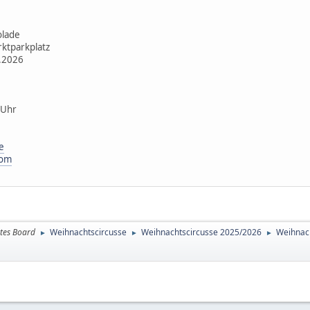
olade
rktparkplatz
1.2026
 Uhr
e
com
tes Board
Weihnachtscircusse
Weihnachtscircusse 2025/2026
Weihnac
►
►
►