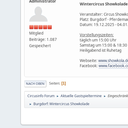
Administrator
Wintercircus Showkolade
Veranstalter: Circus Showk
Platz: Burgdorf - Pferdema
Datum: 19.12.2025 - 04.0
Mitglied
Vorstellungszeiten:
Beiträge: 1.087
täglich um 15:00 Uhr
Samstag um 15:00 & 18:30
Gespeichert
Heiligabend ist Ruhetag
Webseite:
www.showkola.d
Facebook:
www.facebook.
Seiten
1
NACH OBEN
Circusinfo Forum
Aktuelle Gastspieltermine
Eingeschränk
►
►
Burgdorf: Wintercircus Showkolade
►