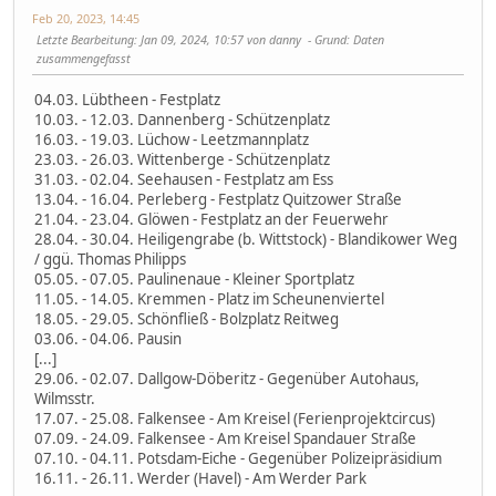
Feb 20, 2023, 14:45
Letzte Bearbeitung
: Jan 09, 2024, 10:57 von danny
Grund
: Daten
zusammengefasst
04.03. Lübtheen - Festplatz
10.03. - 12.03. Dannenberg - Schützenplatz
16.03. - 19.03. Lüchow - Leetzmannplatz
23.03. - 26.03. Wittenberge - Schützenplatz
31.03. - 02.04. Seehausen - Festplatz am Ess
13.04. - 16.04. Perleberg - Festplatz Quitzower Straße
21.04. - 23.04. Glöwen - Festplatz an der Feuerwehr
28.04. - 30.04. Heiligengrabe (b. Wittstock) - Blandikower Weg
/ ggü. Thomas Philipps
05.05. - 07.05. Paulinenaue - Kleiner Sportplatz
11.05. - 14.05. Kremmen - Platz im Scheunenviertel
18.05. - 29.05. Schönfließ - Bolzplatz Reitweg
03.06. - 04.06. Pausin
[...]
29.06. - 02.07. Dallgow-Döberitz - Gegenüber Autohaus,
Wilmsstr.
17.07. - 25.08. Falkensee - Am Kreisel (Ferienprojektcircus)
07.09. - 24.09. Falkensee - Am Kreisel Spandauer Straße
07.10. - 04.11. Potsdam-Eiche - Gegenüber Polizeipräsidium
16.11. - 26.11. Werder (Havel) - Am Werder Park