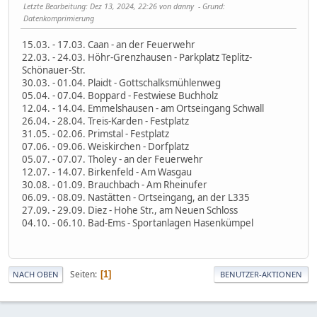
Letzte Bearbeitung
: Dez 13, 2024, 22:26 von danny
Grund
:
Datenkomprimierung
15.03. - 17.03. Caan - an der Feuerwehr
22.03. - 24.03. Höhr-Grenzhausen - Parkplatz Teplitz-
Schönauer-Str.
30.03. - 01.04. Plaidt - Gottschalksmühlenweg
05.04. - 07.04. Boppard - Festwiese Buchholz
12.04. - 14.04. Emmelshausen - am Ortseingang Schwall
26.04. - 28.04. Treis-Karden - Festplatz
31.05. - 02.06. Primstal - Festplatz
07.06. - 09.06. Weiskirchen - Dorfplatz
05.07. - 07.07. Tholey - an der Feuerwehr
12.07. - 14.07. Birkenfeld - Am Wasgau
30.08. - 01.09. Brauchbach - Am Rheinufer
06.09. - 08.09. Nastätten - Ortseingang, an der L335
27.09. - 29.09. Diez - Hohe Str., am Neuen Schloss
04.10. - 06.10. Bad-Ems - Sportanlagen Hasenkümpel
Seiten
1
NACH OBEN
BENUTZER-AKTIONEN