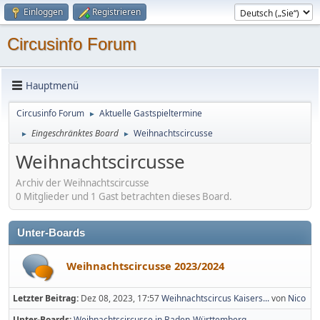
Einloggen
Registrieren
Circusinfo Forum
Hauptmenü
Circusinfo Forum
Aktuelle Gastspieltermine
►
Eingeschränktes Board
Weihnachtscircusse
►
►
Weihnachtscircusse
Archiv der Weihnachtscircusse
0 Mitglieder und 1 Gast betrachten dieses Board.
Unter-Boards
Weihnachtscircusse 2023/2024
Letzter Beitrag:
Dez 08, 2023, 17:57
Weihnachtscircus Kaisers...
von
Nico
Unter-Boards
Weihnachtscircusse in Baden-Württemberg