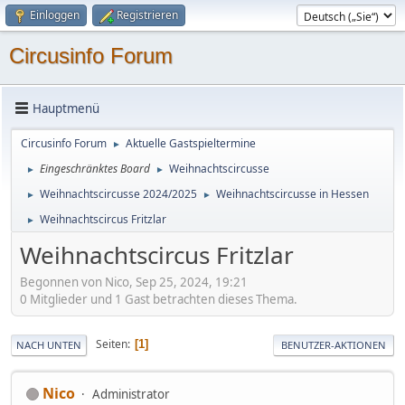
Einloggen
Registrieren
Circusinfo Forum
Hauptmenü
Circusinfo Forum
Aktuelle Gastspieltermine
►
Eingeschränktes Board
Weihnachtscircusse
►
►
Weihnachtscircusse 2024/2025
Weihnachtscircusse in Hessen
►
►
Weihnachtscircus Fritzlar
►
Weihnachtscircus Fritzlar
Begonnen von Nico, Sep 25, 2024, 19:21
0 Mitglieder und 1 Gast betrachten dieses Thema.
Seiten
1
NACH UNTEN
BENUTZER-AKTIONEN
Nico
Administrator